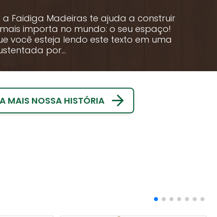
a Faidiga Madeiras te ajuda a construir
 mais importa no mundo: o seu espaço!
ue você esteja lendo este texto em uma
ustentada por...
 MAIS NOSSA HISTÓRIA