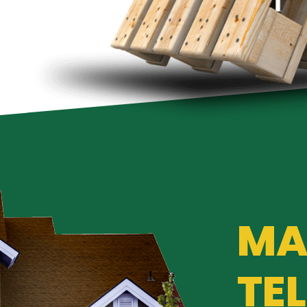
MA
TE