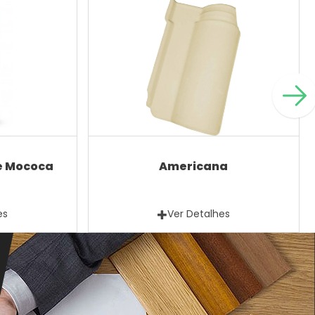
e Mococa
Americana
es
Ver Detalhes