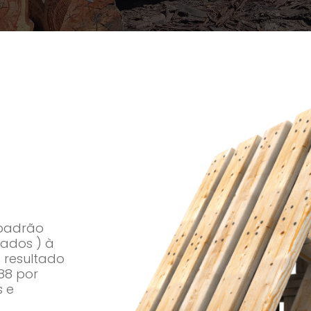
 padrão
cados ) à
 resultado
988 por
s e