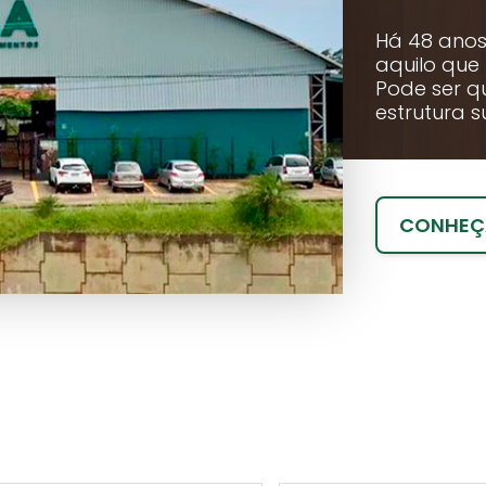
Há 48 anos 
aquilo que
Pode ser q
estrutura s
CONHEÇA