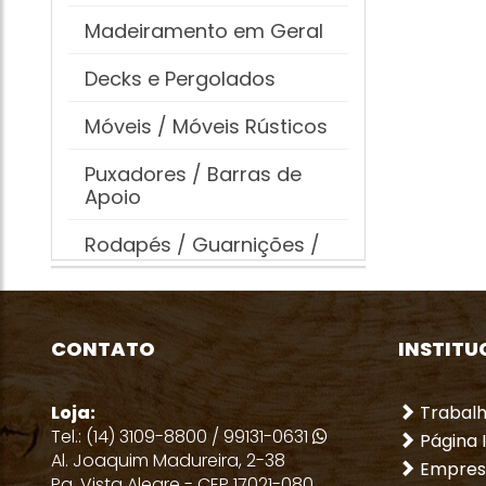
Madeiramento em Geral
Decks e Pergolados
Móveis / Móveis Rústicos
Puxadores / Barras de
Apoio
Rodapés / Guarnições /
Batentes
Fechaduras
CONTATO
INSTITU
Madeirites e
Compensados
Loja:
Trabal
Portas
Tel.: (14) 3109-8800 / 99131-0631
Página I
Al. Joaquim Madureira, 2-38
Empres
Tanques / Caixas D'água
Pq. Vista Alegre - CEP 17021-080