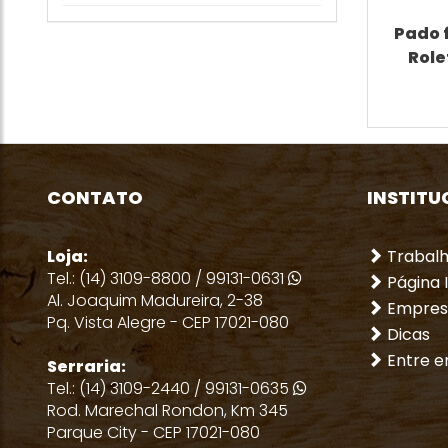
Pado 
Role
CONTATO
INSTITU
Loja:
Trabal
Tel.: (14) 3109-8800 / 99131-0631
Página I
Al. Joaquim Madureira, 2-38
Empres
Pq. Vista Alegre - CEP 17021-080
Dicas
Entre e
Serraria:
Tel.: (14) 3109-2440 / 99131-0635
Rod. Marechal Rondon, Km 345
Parque City - CEP 17021-080