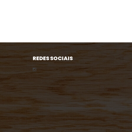
REDES SOCIAIS
✖
Atendimento via WhatsApp!
Olá! Seja bem vindo, estamos a
sua disposição. Fale com nossa
equipe.