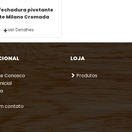
fechadura pivotante
te Milano Cromada
Ver Detalhes
CIONAL
LOJA
he Conosco
Produtos
nicial
a
m contato