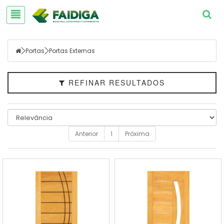
Portas
Portas Externas
Filtrar
REFINAR RESULTADOS
Portas
Faixa
de
Anterior
1
Próxima
Preço