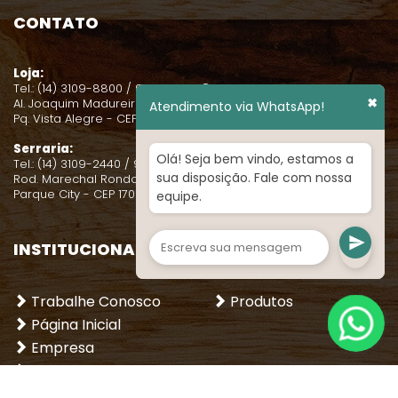
CONTATO
Loja:
Tel.: (14) 3109-8800 / 99131-0631
✖
Al. Joaquim Madureira, 2-38
Atendimento via WhatsApp!
Pq. Vista Alegre - CEP 17021-080
Serraria:
Olá! Seja bem vindo, estamos a
Tel.: (14) 3109-2440 / 99131-0635
sua disposição. Fale com nossa
Rod. Marechal Rondon, Km 345
Parque City - CEP 17021-080
equipe.
INSTITUCIONAL
LOJA
Trabalhe Conosco
Produtos
Página Inicial
Empresa
Dicas
Entre em contato