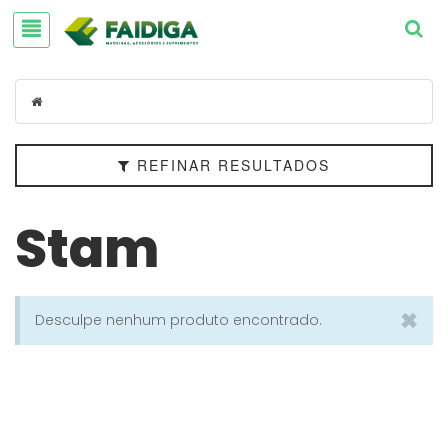
Filtrar
REFINAR RESULTADOS
Categorias
Stam
Agropecuária
Acessórios
×
Desculpe nenhum produto encontrado.
e
Suprimentos
Forro
de
Maderia