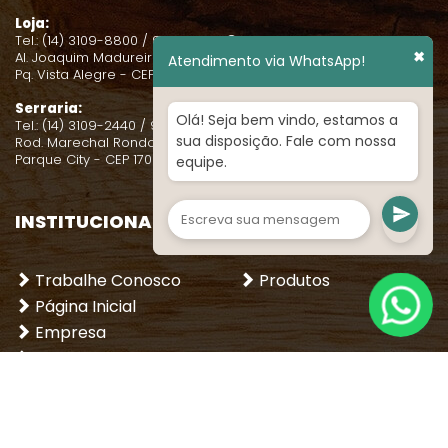
Loja:
Tel.: (14) 3109-8800 / 99131-0631
✖
Al. Joaquim Madureira, 2-38
Atendimento via WhatsApp!
Pq. Vista Alegre - CEP 17021-080
Serraria:
Olá! Seja bem vindo, estamos a
Tel.: (14) 3109-2440 / 99131-0635
sua disposição. Fale com nossa
Rod. Marechal Rondon, Km 345
Parque City - CEP 17021-080
equipe.
INSTITUCIONAL
LOJA
Trabalhe Conosco
Produtos
Página Inicial
Empresa
Dicas
Entre em contato