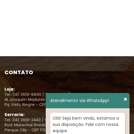
CONTATO
Loja:
Tel.: (14) 3109-8800 / 99131-0631
✖
Al. Joaquim Madureira, 2-38
Atendimento via WhatsApp!
Pq. Vista Alegre - CEP 17021-080
Serraria:
Olá! Seja bem vindo, estamos a
Tel.: (14) 3109-2440 / 99131-0635
sua disposição. Fale com nossa
Rod. Marechal Rondon, Km 345
Parque City - CEP 17021-080
equipe.