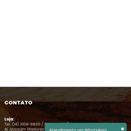
CONTATO
Loja:
Tel.: (14) 3109-8800 / 99131-0631
✖
Al. Joaquim Madureira, 2-38
Atendimento via WhatsApp!