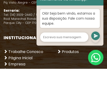
Pq. Vista Alegre - CEP 17021-080
Serraria:
Olá! Seja bem vindo, estamos a
Tel.: (14) 3109-2440 / 99131-0635
sua disposição. Fale com nossa
Rod. Marechal Rondon, Km 345
Parque City - CEP 17021-080
equipe.
INSTITUCIONAL
LOJA
Trabalhe Conosco
Produtos
Página Inicial
Empresa
Dicas
Entre em contato
REDES SOCIAIS