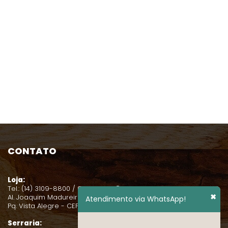
CONTATO
Loja:
Tel.: (14) 3109-8800 / 99131-0631
✖
Al. Joaquim Madureira, 2-38
Atendimento via WhatsApp!
Pq. Vista Alegre - CEP 17021-080
Serraria: