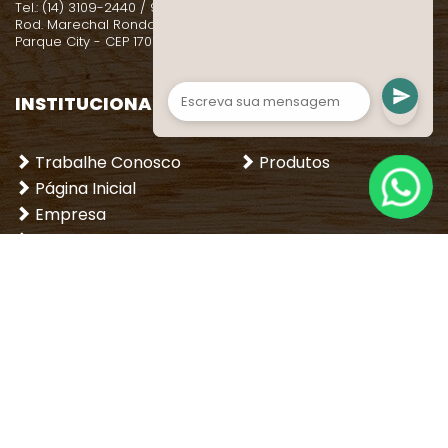
Olá! Seja bem vindo, estamos a
Tel.: (14) 3109-2440 / 99131-0635
sua disposição. Fale com nossa
Rod. Marechal Rondon, Km 345
Parque City - CEP 17021-080
equipe.
INSTITUCIONAL
LOJA
Trabalhe Conosco
Produtos
Página Inicial
Empresa
Dicas
Entre em contato
REDES SOCIAIS