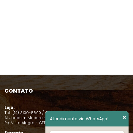
CONTATO
Loja:
Tel.: (14) 3109-8800 / 99131-0631
✖
Al. Joaquim Madureira, 2-38
Atendimento via WhatsApp!
Pq. Vista Alegre - CEP 17021-080
Serraria: