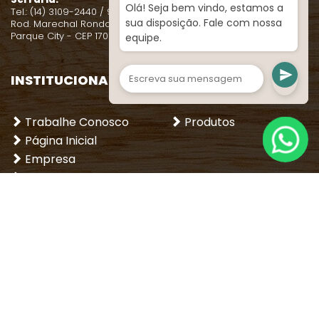
Olá! Seja bem vindo, estamos a
Tel.: (14) 3109-2440 / 99131-0635
sua disposição. Fale com nossa
Rod. Marechal Rondon, Km 345
Parque City - CEP 17021-080
equipe.
INSTITUCIONAL
LOJA
Trabalhe Conosco
Produtos
Página Inicial
Empresa
Dicas
Entre em contato
REDES SOCIAIS