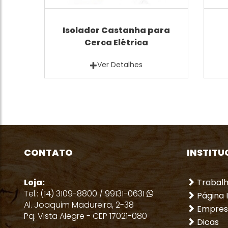
Isolador Castanha para
Cerca Elétrica
Ver Detalhes
CONTATO
INSTITU
Loja:
Trabal
Tel.: (14) 3109-8800 / 99131-0631
Página I
Al. Joaquim Madureira, 2-38
Empres
Pq. Vista Alegre - CEP 17021-080
Dicas