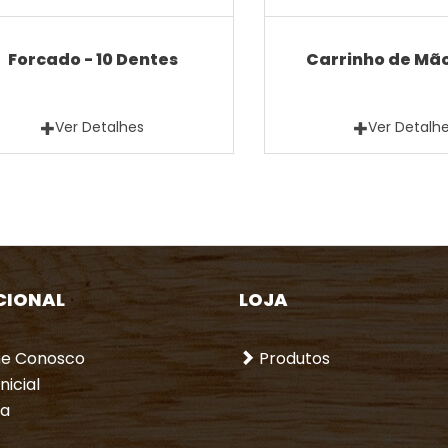
Forcado - 10 Dentes
Carrinho de Mão
Ver Detalhes
Ver Detalh
CIONAL
LOJA
he Conosco
Produtos
nicial
a