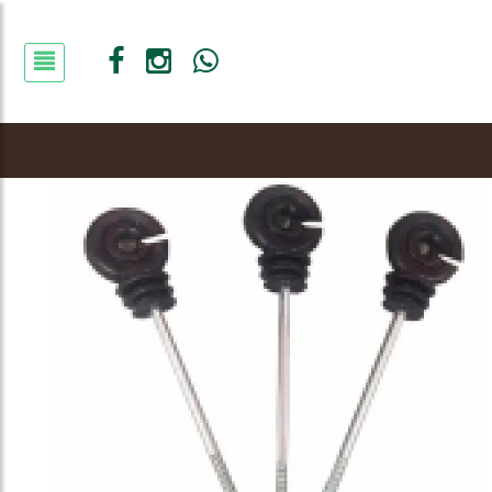
Agropecuária
Isolador Cerca Elétrica